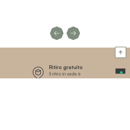
Ritiro gratuito
Il ritiro in sede è
gratuito!
Sconto 10% sul
primo ordine con
codice PROMO10
Minimo d’ordine 159€