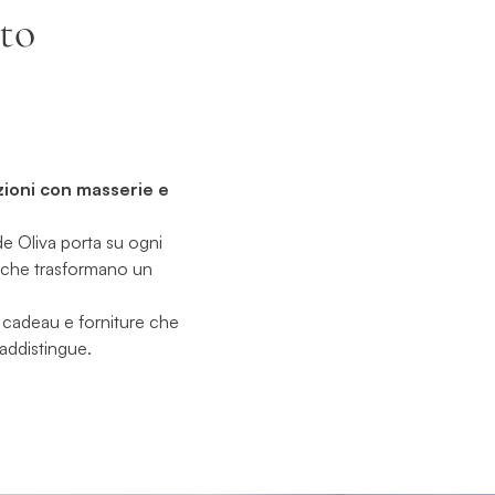
to
zioni con masserie e
rde Oliva porta su ogni
he che trasformano un
 cadeau e forniture che
raddistingue.