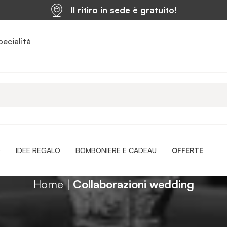
Il ritiro in sede è gratuito!
pecialità
O
IDEE REGALO
BOMBONIERE E CADEAU
OFFERTE
Home
|
Collaborazioni wedding