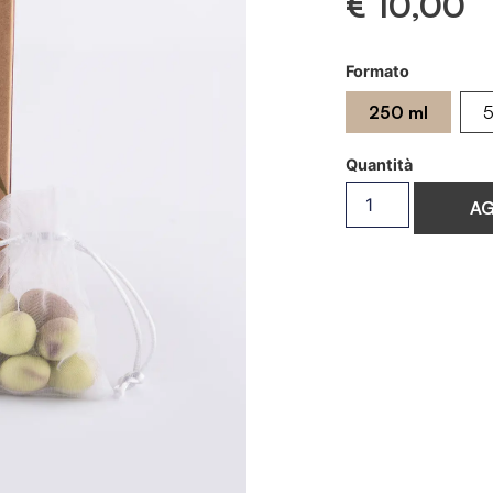
€
10,00
Formato
250 ml
5
AG