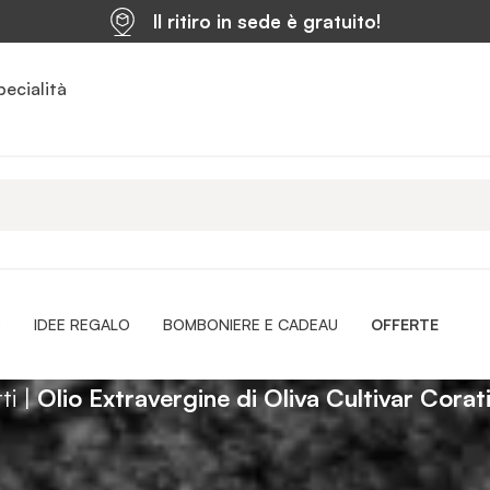
Il ritiro in sede è gratuito!
pecialità
O
IDEE REGALO
BOMBONIERE E CADEAU
OFFERTE
ti
|
Olio Extravergine di Oliva Cultivar Cora