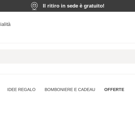
Il ritiro in sede è gratuito!
ialità
IDEE REGALO
BOMBONIERE E CADEAU
OFFERTE
Home
|
Offerte